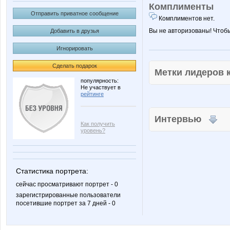
Комплименты
Отправить приватное сообщение
Комплиментов нет.
Вы не авторизованы! Чтоб
Добавить в друзья
Игнорировать
Сделать подарок
Метки лидеров
популярность:
Не участвует в
рейтинге
Интервью
Как получить
уровень?
Статистика портрета:
сейчас просматривают портрет - 0
зарегистрированные пользователи
посетившие портрет за 7 дней - 0