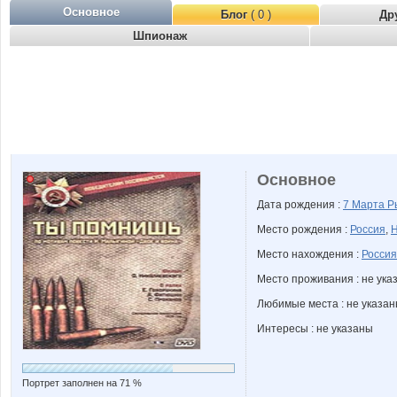
Основное
Блог
( 0 )
Др
Шпионаж
Основное
Дата рождения :
7 Марта
Р
Место рождения :
Россия
,
Н
Место нахождения :
Россия
Место проживания : не ука
Любимые места : не указа
Интересы : не указаны
Портрет заполнен на 71 %